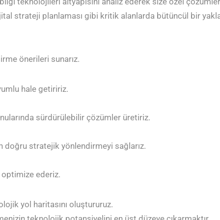
i teknolojileri altyapısını analiz ederek size özel çözümler ge
l strateji planlaması gibi kritik alanlarda bütüncül bir yakl
ştirme önerileri sunarız.
umlu hale getiririz.
ularında sürdürülebilir çözümler üretiriz.
n doğru stratejik yönlendirmeyi sağlarız.
i optimize ederiz.
olojik yol haritasını oluştururuz.
nizin teknolojik potansiyelini en üst düzeye çıkarmaktır.