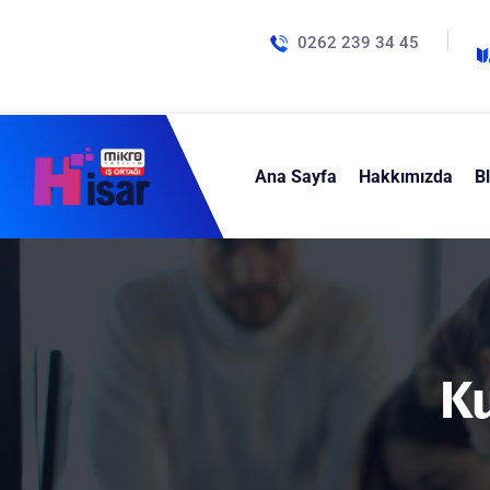
0262 239 34 45
Ana Sayfa
Hakkımızda
B
K