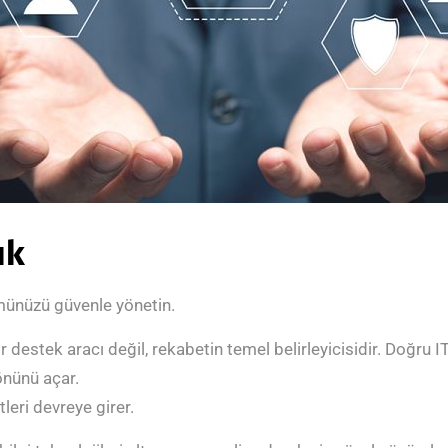
ık
ümünüzü güvenle yönetin.
stek aracı değil, rekabetin temel belirleyicisidir. Doğru IT str
önünü açar.
eri devreye girer.