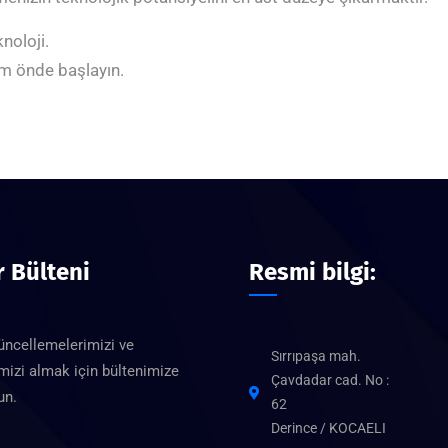
knoloji.
ım önde başlayın.
 Bülteni
Resmi bilgi:
üncellemelerimizi ve
Sırrıpaşa mah.
mizi almak için bültenimize
Çavdadar cad. No :
un.
62
Derince / KOCAELI