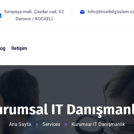
Sırrıpaşa mah. Çavdar cad. 62
info@hisarbilgiislem.c
Derince / KOCAELİ
log
İletişim
urumsal IT Danışmanl
Ana Sayfa
Services
Kurumsal IT Danışmanlık