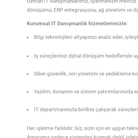
Uzman IT danışmanlarımız, işletmenizin mevcut bilg
dönüşümü, ERP entegrasyonu, ağ yönetimi ve dijita
Kurumsal IT Danışmanlık hizmetlerimizle:
Bilgi teknolojileri altyapınızı analiz eder, iyile
İş süreçlerinizi dijital dönüşüm hedefleriyle uy
Siber güvenlik, veri yönetimi ve yedekleme kon
Yazılım, donanım ve sistem yatırımlarınızda e
IT departmanınızla birlikte çalışarak süreçler
Her işletme farklıdır; biz, sizin için en uygun tekn
Amacımız sadece sistemleri kurmak değil, işletme