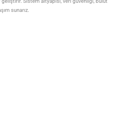
liştirir. Sistem altyapısı, veri güvenliği, bulut
aşım sunarız.