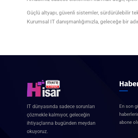
Güçlü altyapı, güvenli sistemler, sürdürülebilir te
Kurumsal IT danışmanlığımızla, geleceğe bir ad
Haber
IT dünyasında sadece sorunları
En son g
haberleri
çözmekle kalmıyor, geleceğin
abone ol
ihtiyaçlarına bugünden meydan
okuyoruz.