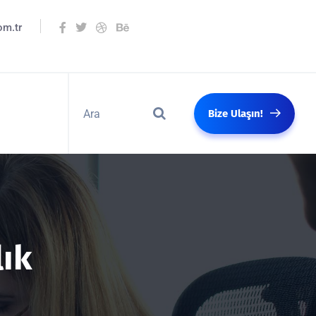
om.tr
Bize Ulaşın!
ık