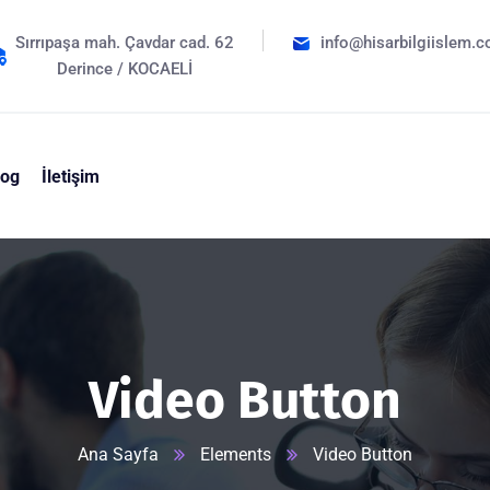
Sırrıpaşa mah. Çavdar cad. 62
info@hisarbilgiislem.c
Derince / KOCAELİ
log
İletişim
Video Button
Ana Sayfa
Elements
Video Button