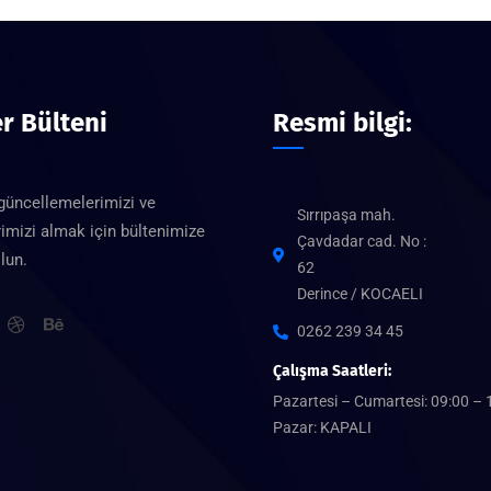
r Bülteni
Resmi bilgi:
güncellemelerimizi ve
Sırrıpaşa mah.
imizi almak için bültenimize
Çavdadar cad. No :
lun.
62
Derince / KOCAELI
0262 239 34 45
Çalışma Saatleri:
Pazartesi – Cumartesi: 09:00 – 
Pazar: KAPALI